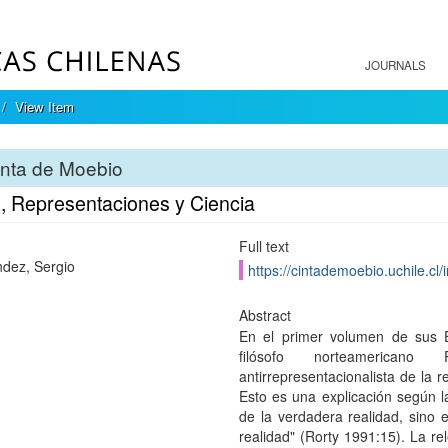
JOURNALS
View Item
inta de Moebio
, Representaciones y Ciencia
Full text
dez, Sergio
https://cintademoebio.uchile.cl
Abstract
En el primer volumen de sus Es
filósofo norteamerican
antirrepresentacionalista de la re
Esto es una explicación según l
de la verdadera realidad, sino e
realidad" (Rorty 1991:15). La rel