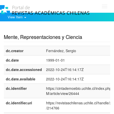
Toggl
navig
View Item
Show simple item record
Mente, Representaciones y Ciencia
dc.creator
Fernández, Sergio
dc.date
1999-01-01
dc.date.accessioned
2022-10-24T16:14:17Z
dc.date.available
2022-10-24T16:14:17Z
dc.identifier
https://cintademoebio.uchile.cl/index.php
M/article/view/26444
dc.identifier.uri
https://revistaschilenas.uchile.cl/handle/2
/214766