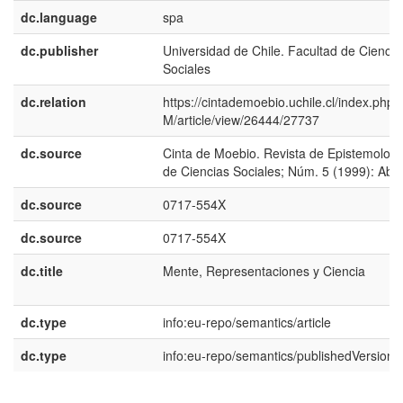
dc.language
spa
dc.publisher
Universidad de Chile. Facultad de Ciencia
Sociales
dc.relation
https://cintademoebio.uchile.cl/index.php
M/article/view/26444/27737
dc.source
Cinta de Moebio. Revista de Epistemologí
de Ciencias Sociales; Núm. 5 (1999): Abril
dc.source
0717-554X
dc.source
0717-554X
dc.title
Mente, Representaciones y Ciencia
dc.type
info:eu-repo/semantics/article
dc.type
info:eu-repo/semantics/publishedVersion