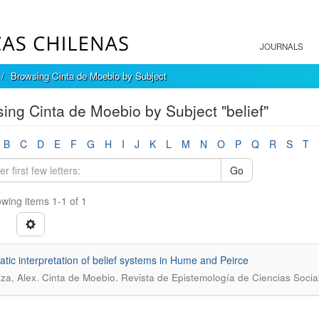
JOURNALS
Browsing Cinta de Moebio by Subject
ing Cinta de Moebio by Subject "belief"
B
C
D
E
F
G
H
I
J
K
L
M
N
O
P
Q
R
S
T
Go
wing items 1-1 of 1
tic interpretation of belief systems in Hume and Peirce
.
za, Alex
Cinta de Moebio. Revista de Epistemología de Ciencias Socia