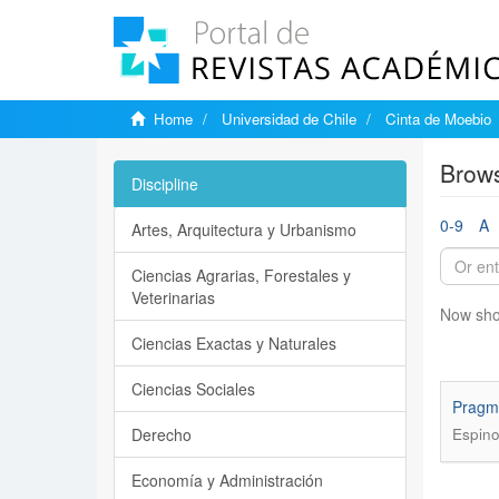
Home
Universidad de Chile
Cinta de Moebio
Brows
Discipline
0-9
A
Artes, Arquitectura y Urbanismo
Ciencias Agrarias, Forestales y
Veterinarias
Now sho
Ciencias Exactas y Naturales
Ciencias Sociales
Pragma
Derecho
Espino
Economía y Administración