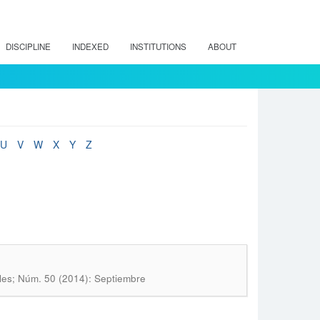
DISCIPLINE
INDEXED
INSTITUTIONS
ABOUT
U
V
W
X
Y
Z
les; Núm. 50 (2014): Septiembre