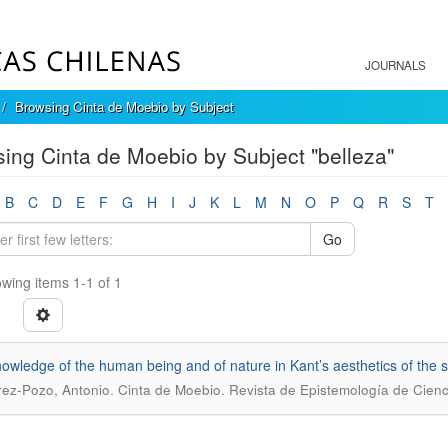
JOURNALS
Browsing Cinta de Moebio by Subject
ing Cinta de Moebio by Subject "belleza"
B
C
D
E
F
G
H
I
J
K
L
M
N
O
P
Q
R
S
T
Go
wing items 1-1 of 1
owledge of the human being and of nature in Kant’s aesthetics of the 
.
rez-Pozo, Antonio
Cinta de Moebio. Revista de Epistemología de Cienc