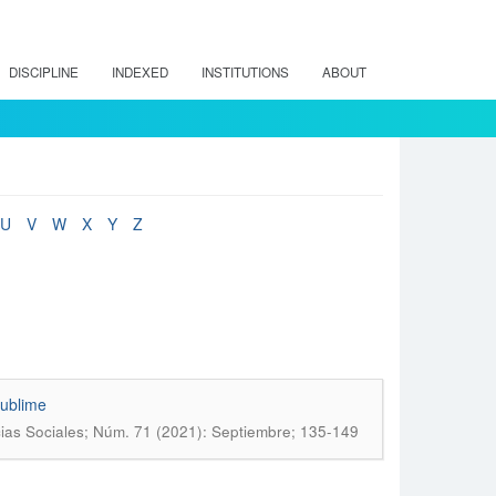
DISCIPLINE
INDEXED
INSTITUTIONS
ABOUT
U
V
W
X
Y
Z
sublime
ias Sociales; Núm. 71 (2021): Septiembre; 135-149