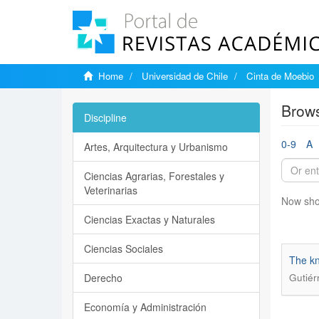
Home
Universidad de Chile
Cinta de Moebio
Brows
Discipline
0-9
A
Artes, Arquitectura y Urbanismo
Ciencias Agrarias, Forestales y
Veterinarias
Now sho
Ciencias Exactas y Naturales
Ciencias Sociales
The kn
Derecho
Gutiér
Economía y Administración