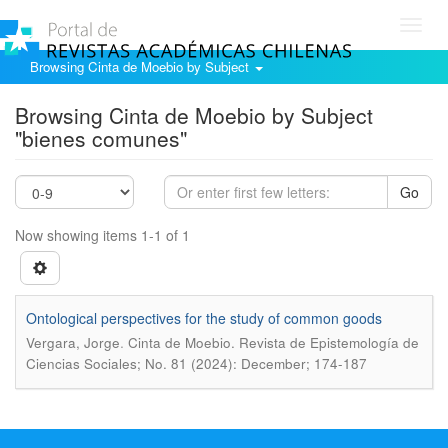
Toggl
navig
Browsing Cinta de Moebio by Subject
Browsing Cinta de Moebio by Subject
"bienes comunes"
Go
Now showing items 1-1 of 1
Ontological perspectives for the study of common goods
.
Vergara, Jorge
Cinta de Moebio. Revista de Epistemología de
Ciencias Sociales; No. 81 (2024): December; 174-187