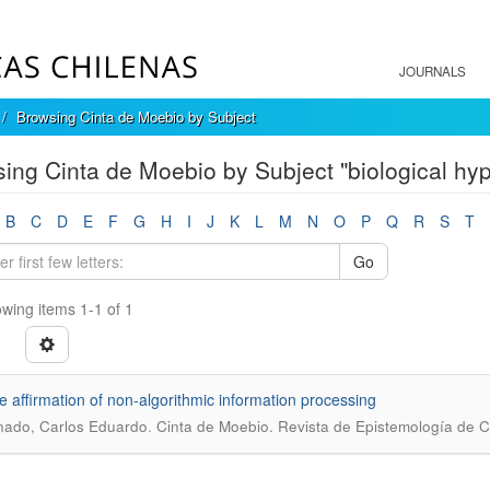
JOURNALS
Browsing Cinta de Moebio by Subject
ing Cinta de Moebio by Subject "biological hy
B
C
D
E
F
G
H
I
J
K
L
M
N
O
P
Q
R
S
T
Go
wing items 1-1 of 1
ve affirmation of non-algorithmic information processing
.
ado, Carlos Eduardo
Cinta de Moebio. Revista de Epistemología de C