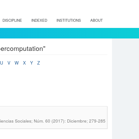
DISCIPLINE
INDEXED
INSTITUTIONS
ABOUT
percomputation"
U
V
W
X
Y
Z
iencias Sociales; Núm. 60 (2017): Diciembre; 279-285