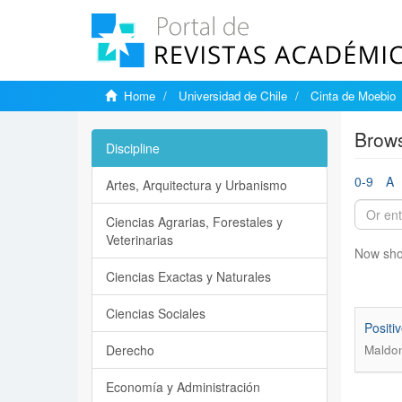
Home
Universidad de Chile
Cinta de Moebio
Brows
Discipline
0-9
A
Artes, Arquitectura y Urbanismo
Ciencias Agrarias, Forestales y
Veterinarias
Now sho
Ciencias Exactas y Naturales
Ciencias Sociales
Positi
Derecho
Maldon
Economía y Administración