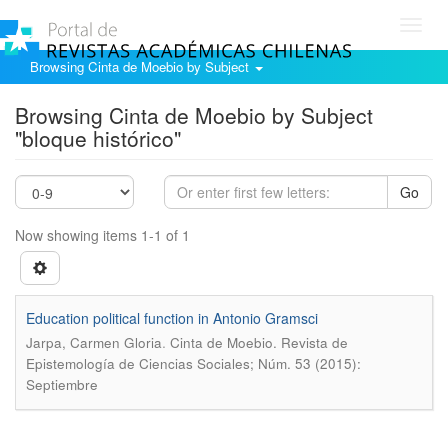
Toggl
navig
Browsing Cinta de Moebio by Subject
Browsing Cinta de Moebio by Subject
"bloque histórico"
Go
Now showing items 1-1 of 1
Education political function in Antonio Gramsci
.
Jarpa, Carmen Gloria
Cinta de Moebio. Revista de
Epistemología de Ciencias Sociales; Núm. 53 (2015):
Septiembre