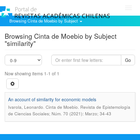
Toggl
navig
Browsing Cinta de Moebio by Subject
Browsing Cinta de Moebio by Subject
"similarity"
Go
Now showing items 1-1 of 1
An account of similarity for economic models
.
Ivarola, Leonardo
Cinta de Moebio. Revista de Epistemología
de Ciencias Sociales; Núm. 70 (2021): Marzo; 34-43