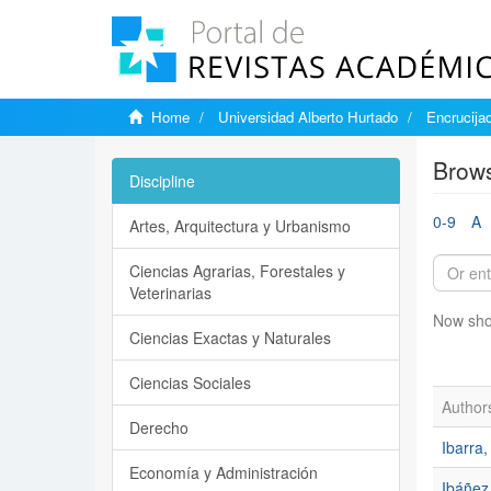
Home
Universidad Alberto Hurtado
Encrucija
Brows
Discipline
0-9
A
Artes, Arquitectura y Urbanismo
Ciencias Agrarias, Forestales y
Veterinarias
Now sho
Ciencias Exactas y Naturales
Ciencias Sociales
Author
Derecho
Ibarra,
Economía y Administración
Ibáñez