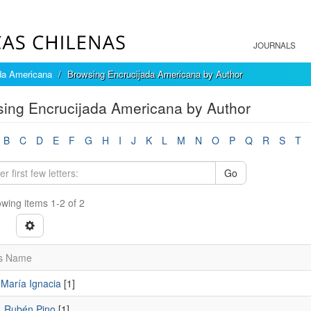
JOURNALS
da Americana
Browsing Encrucijada Americana by Author
ing Encrucijada Americana by Author
B
C
D
E
F
G
H
I
J
K
L
M
N
O
P
Q
R
S
T
Go
wing items 1-2 of 2
s Name
 María Ignacia
[1]
, Rubén Pino
[1]