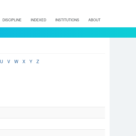
DISCIPLINE
INDEXED
INSTITUTIONS
ABOUT
U
V
W
X
Y
Z