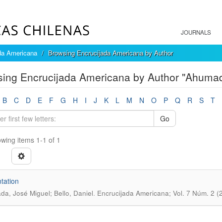
JOURNALS
da Americana
Browsing Encrucijada Americana by Author
ing Encrucijada Americana by Author "Ahumad
B
C
D
E
F
G
H
I
J
K
L
M
N
O
P
Q
R
S
T
Go
wing items 1-1 of 1
tation
.
a, José Miguel; Bello, Daniel
Encrucijada Americana; Vol. 7 Núm. 2 (