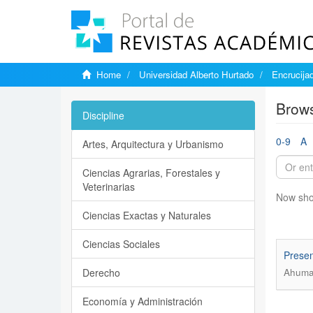
Home
Universidad Alberto Hurtado
Encrucija
Brows
Discipline
0-9
A
Artes, Arquitectura y Urbanismo
Ciencias Agrarias, Forestales y
Veterinarias
Now sho
Ciencias Exactas y Naturales
Ciencias Sociales
Presen
Derecho
Ahumad
Economía y Administración