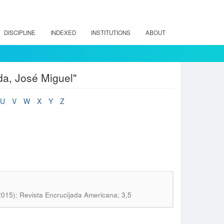
DISCIPLINE
INDEXED
INSTITUTIONS
ABOUT
a, José Miguel"
U
V
W
X
Y
Z
2015): Revista Encrucijada Americana; 3,5