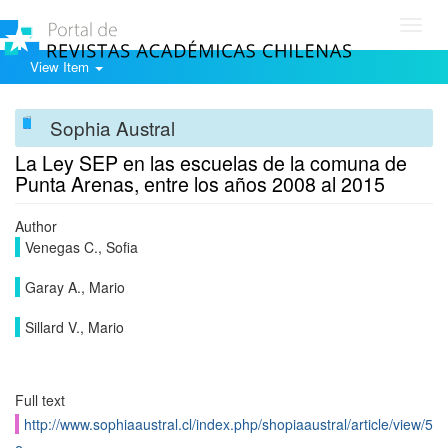
Toggl
navig
View Item
Sophia Austral
La Ley SEP en las escuelas de la comuna de
Punta Arenas, entre los años 2008 al 2015
Author
Venegas C., Sofia
Garay A., Mario
Sillard V., Mario
Full text
http://www.sophiaaustral.cl/index.php/shopiaaustral/article/view/5