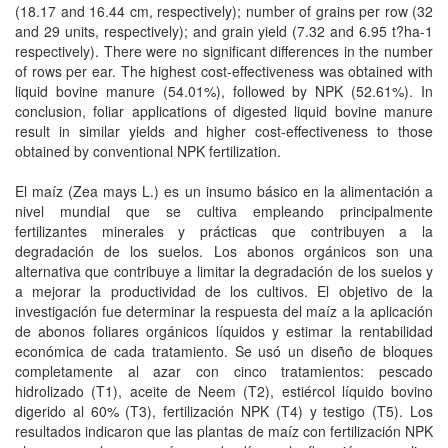
(18.17 and 16.44 cm, respectively); number of grains per row (32
and 29 units, respectively); and grain yield (7.32 and 6.95 t?ha-1
respectively). There were no significant differences in the number
of rows per ear. The highest cost-effectiveness was obtained with
liquid bovine manure (54.01%), followed by NPK (52.61%). In
conclusion, foliar applications of digested liquid bovine manure
result in similar yields and higher cost-effectiveness to those
obtained by conventional NPK fertilization.
El maíz (Zea mays L.) es un insumo básico en la alimentación a
nivel mundial que se cultiva empleando principalmente
fertilizantes minerales y prácticas que contribuyen a la
degradación de los suelos. Los abonos orgánicos son una
alternativa que contribuye a limitar la degradación de los suelos y
a mejorar la productividad de los cultivos. El objetivo de la
investigación fue determinar la respuesta del maíz a la aplicación
de abonos foliares orgánicos líquidos y estimar la rentabilidad
económica de cada tratamiento. Se usó un diseño de bloques
completamente al azar con cinco tratamientos: pescado
hidrolizado (T1), aceite de Neem (T2), estiércol líquido bovino
digerido al 60% (T3), fertilización NPK (T4) y testigo (T5). Los
resultados indicaron que las plantas de maíz con fertilización NPK