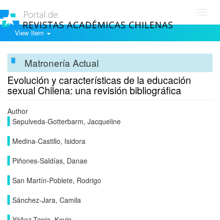
Toggl
navig
View Item
Matronería Actual
Evolución y características de la educación
sexual Chilena: una revisión bibliográfica
Author
Sepulveda-Gotterbarm, Jacqueline
Medina-Castillo, Isidora
Piñones-Saldías, Danae
San Martín-Poblete, Rodrigo
Sánchez-Jara, Camila
Yáñez-Tapia, Kevin