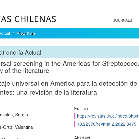
JOURNALS
Actual
View Item
tronería Actual
rsal screening in the Americas for Streptococ
 of the literature
aje universal en América para la detección de
ntes: una revisión de la literatura
Full text
osales, Sergio
https://revistas.uv.cl/index.php
10.22370/revmat.2.2022.3479
-Ortiz, Valentina
Abstract