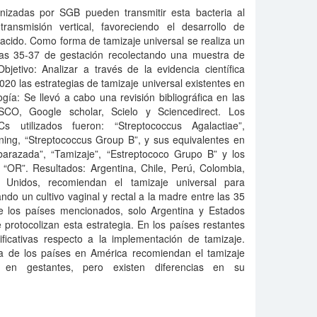
izadas por SGB pueden transmitir esta bacteria al
ansmisión vertical, favoreciendo el desarrollo de
nacido. Como forma de tamizaje universal se realiza un
as 35-37 de gestación recolectando una muestra de
bjetivo: Analizar a través de la evidencia científica
020 las estrategias de tamizaje universal existentes en
ía: Se llevó a cabo una revisión bibliográfica en las
O, Google scholar, Scielo y Sciencedirect. Los
s utilizados fueron: “Streptococcus Agalactiae”,
ning, “Streptococcus Group B”, y sus equivalentes en
arazada”, “Tamizaje”, “Estreptococo Grupo B” y los
“OR”. Resultados: Argentina, Chile, Perú, Colombia,
 Unidos, recomiendan el tamizaje universal para
ndo un cultivo vaginal y rectal a la madre entre las 35
 los países mencionados, solo Argentina y Estados
rotocolizan esta estrategia. En los países restantes
ificativas respecto a la implementación de tamizaje.
ía de los países en América recomiendan el tamizaje
en gestantes, pero existen diferencias en su