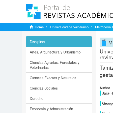
Home
Universidad de Valparaíso
Matronería 
Ma
Discipline
Unive
Artes, Arquitectura y Urbanismo
review
Ciencias Agrarias, Forestales y
Tamiz
Veterinarias
gesta
Ciencias Exactas y Naturales
Author
Ciencias Sociales
Jara-R
Derecho
George
Economía y Administración