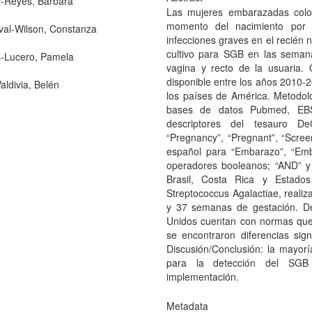
r-Reyes, Bárbara
Las mujeres embarazadas colon
momento del nacimiento por tr
al-Wilson, Constanza
infecciones graves en el recién 
cultivo para SGB en las seman
-Lucero, Pamela
vagina y recto de la usuaria. O
disponible entre los años 2010-2
aldivia, Belén
los países de América. Metodolog
bases de datos Pubmed, EBSC
descriptores del tesauro DeC
“Pregnancy”, “Pregnant”, “Scree
español para “Embarazo”, “Emb
operadores booleanos; “AND” y 
Brasil, Costa Rica y Estados
Streptococcus Agalactiae, realiza
y 37 semanas de gestación. De
Unidos cuentan con normas que p
se encontraron diferencias sign
Discusión/Conclusión: la mayor
para la detección del SGB 
implementación.
Metadata