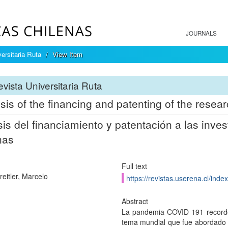
JOURNALS
ersitaria Ruta
View Item
vista Universitaria Ruta
sis of the financing and patenting of the resear
sis del financiamiento y patentación a las inve
nas
Full text
reitler, Marcelo
https://revistas.userena.cl/inde
Abstract
La pandemia COVID 191 recordó l
tema mundial que fue abordado 