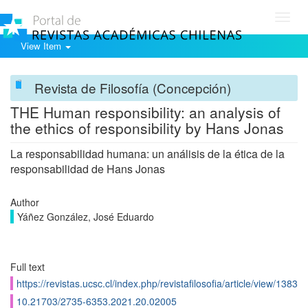
Toggl
navig
View Item
Revista de Filosofía (Concepción)
THE Human responsibility: an analysis of
the ethics of responsibility by Hans Jonas
La responsabilidad humana: un análisis de la ética de la
responsabilidad de Hans Jonas
Author
Yáñez González, José Eduardo
Full text
https://revistas.ucsc.cl/index.php/revistafilosofia/article/view/1383
10.21703/2735-6353.2021.20.02005