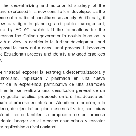
 the decentralizing and autonomist strategy of the
nd expressed in a new constitution, developed as the
ence of a national constituent assembly. Additionally, it
new paradigm in planning and public management,
ade by ECLAC, which laid the foundations for the
dresses the Chilean government’s double intention to
with a view to contribute to further development and
proposal to carry out a constituent process. It becomes
 the Ecuadorian process and identify any good practices
y.
 finalidad exponer la estrategia descentralizadora y
cuatoriano, impulsada y plasmada en una nueva
rtir de la experiencia participativa de una asamblea
nalmente, se realizará una descripción general de un
 y gestión pública, propuesto en la última década por
ara el proceso ecuatoriano. Atendiendo también, a la
leno; de ejecutar un plan descentralizador, con miras
uidad, como también la propuesta de un proceso
endente indagar en el proceso ecuatoriano y rescatar
 replicables a nivel nacional.