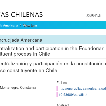
JOURNALS
da Americana
View Item
ncrucijada Americana
tralization and participation in the Ecuadorian 
ituent process in Chile
ntralización y participación en la constitución 
so constituyente en Chile
Full text
 Montenegro, Constanza
http://encrucijadaamericana.uah
10.53689/ea.v8i1.4
Abstract