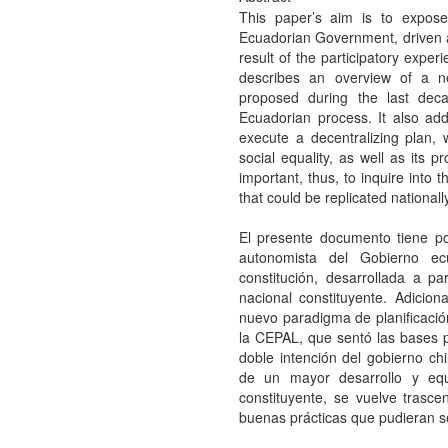
This paper’s aim is to expose
Ecuadorian Government, driven a
result of the participatory experi
describes an overview of a 
proposed during the last dec
Ecuadorian process. It also ad
execute a decentralizing plan, 
social equality, as well as its 
important, thus, to inquire into
that could be replicated nationall
El presente documento tiene por
autonomista del Gobierno e
constitución, desarrollada a pa
nacional constituyente. Adicio
nuevo paradigma de planificación
la CEPAL, que sentó las bases p
doble intención del gobierno chi
de un mayor desarrollo y eq
constituyente, se vuelve trasc
buenas prácticas que pudieran ser