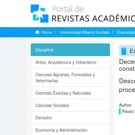
Home
Universidad Alberto Hurtado
Encrucija
E
Discipline
Decen
Artes, Arquitectura y Urbanismo
const
Ciencias Agrarias, Forestales y
Desce
Veterinarias
proce
Ciencias Exactas y Naturales
Author
Ciencias Sociales
Pavez
Derecho
Economía y Administración