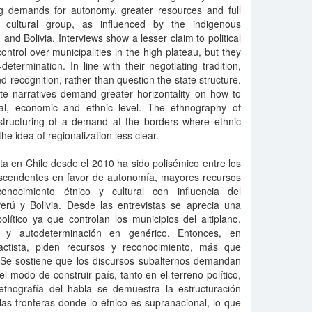
ing demands for autonomy, greater resources and full
 cultural group, as influenced by the indigenous
d Bolivia. Interviews show a lesser claim to political
ontrol over municipalities in the high plateau, but they
etermination. In line with their negotiating tradition,
 recognition, rather than question the state structure.
ate narratives demand greater horizontality on how to
ical, economic and ethnic level. The ethnography of
tructuring of a demand at the borders where ethnic
the idea of regionalization less clear.
ista en Chile desde el 2010 ha sido polisémico entre los
cendentes en favor de autonomía, mayores recursos
nocimiento étnico y cultural con influencia del
rú y Bolivia. Desde las entrevistas se aprecia una
olítico ya que controlan los municipios del altiplano,
y autodeterminación en genérico. Entonces, en
actista, piden recursos y reconocimiento, más que
l. Se sostiene que los discursos subalternos demandan
l modo de construir país, tanto en el terreno político,
tnografía del habla se demuestra la estructuración
s fronteras donde lo étnico es supranacional, lo que