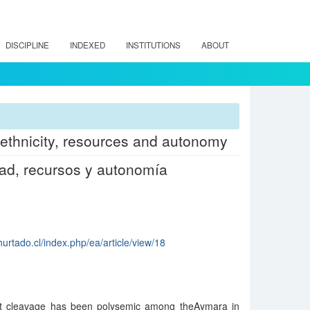
DISCIPLINE
INDEXED
INSTITUTIONS
ABOUT
:ethnicity, resources and autonomy
idad, recursos y autonomía
urtado.cl/index.php/ea/article/view/18
list cleavage has been polysemic among theAymara in