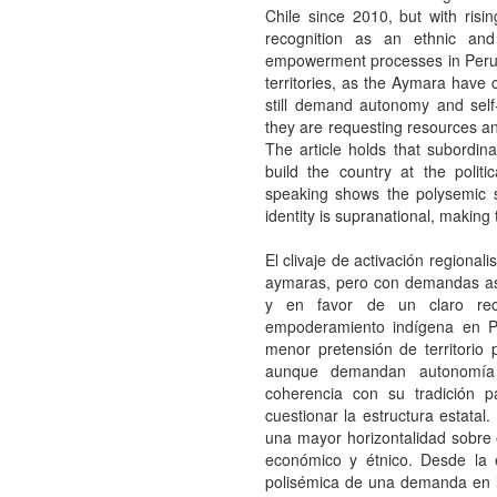
Chile since 2010, but with ris
recognition as an ethnic and
empowerment processes in Peru an
territories, as the Aymara have c
still demand autonomy and self-d
they are requesting resources and
The article holds that subordin
build the country at the polit
speaking shows the polysemic s
identity is supranational, making 
El clivaje de activación regional
aymaras, pero con demandas as
y en favor de un claro reco
empoderamiento indígena en Pe
menor pretensión de territorio p
aunque demandan autonomía 
coherencia con su tradición p
cuestionar la estructura estata
una mayor horizontalidad sobre e
económico y étnico. Desde la e
polisémica de una demanda en la