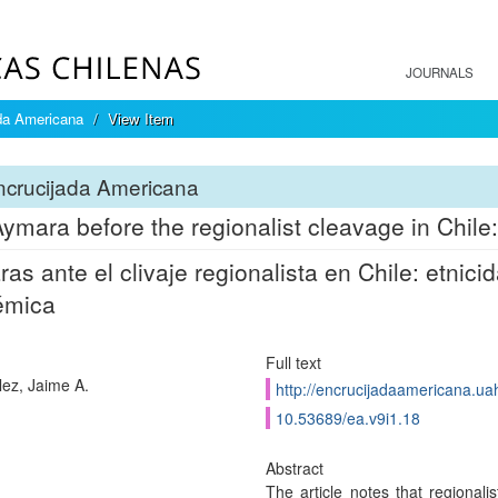
JOURNALS
da Americana
View Item
ncrucijada Americana
ymara before the regionalist cleavage in Chile
as ante el clivaje regionalista en Chile: etnic
émica
Full text
ez, Jaime A.
http://encrucijadaamericana.uah
10.53689/ea.v9i1.18
Abstract
The article notes that regiona