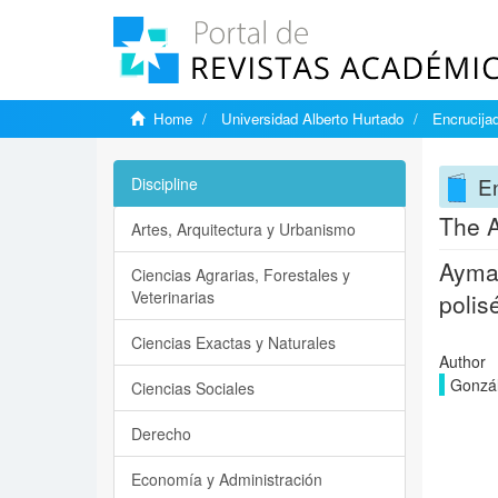
Home
Universidad Alberto Hurtado
Encrucija
E
Discipline
The A
Artes, Arquitectura y Urbanismo
Aymar
Ciencias Agrarias, Forestales y
Veterinarias
polis
Ciencias Exactas y Naturales
Author
Gonzál
Ciencias Sociales
Derecho
Economía y Administración