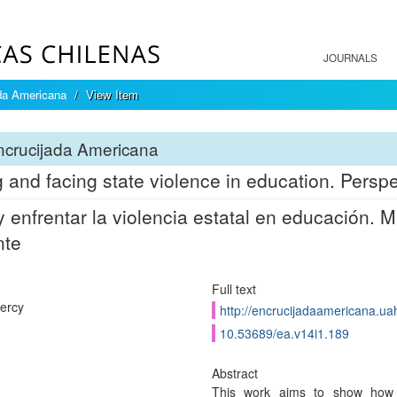
JOURNALS
da Americana
View Item
ncrucijada Americana
g and facing state violence in education. Perspec
 y enfrentar la violencia estatal en educación. 
nte
Full text
Percy
http://encrucijadaamericana.uah
10.53689/ea.v14i1.189
Abstract
This work aims to show how 