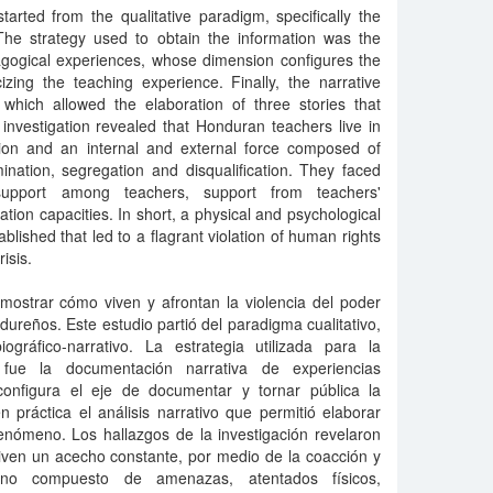
arted from the qualitative paradigm, specifically the
 The strategy used to obtain the information was the
agogical experiences, whose dimension configures the
zing the teaching experience. Finally, the narrative
 which allowed the elaboration of three stories that
nvestigation revealed that Honduran teachers live in
cion and an internal and external force composed of
imination, segregation and disqualification. They faced
upport among teachers, support from teachers'
lation capacities. In short, a physical and psychological
lished that led to a flagrant violation of human rights
risis.
 mostrar cómo viven y afrontan la violencia del poder
reños. Este estudio partió del paradigma cualitativo,
gráfico-narrativo. La estrategia utilizada para la
 fue la documentación narrativa de experiencias
onfigura el eje de documentar y tornar pública la
 práctica el análisis narrativo que permitió elaborar
 fenómeno. Los hallazgos de la investigación revelaron
iven un acecho constante, por medio de la coacción y
rno compuesto de amenazas, atentados físicos,