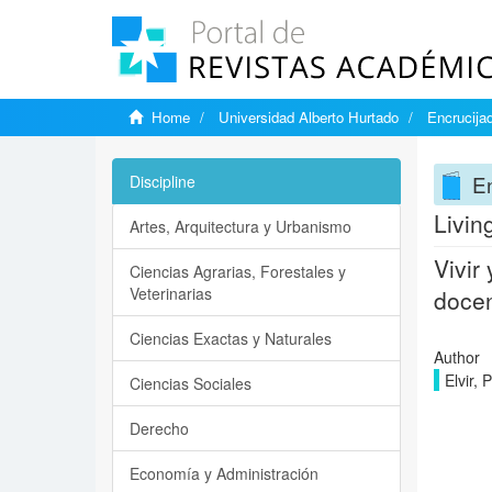
Home
Universidad Alberto Hurtado
Encrucija
E
Discipline
Livin
Artes, Arquitectura y Urbanismo
Vivir
Ciencias Agrarias, Forestales y
Veterinarias
doce
Ciencias Exactas y Naturales
Author
Elvir, 
Ciencias Sociales
Derecho
Economía y Administración