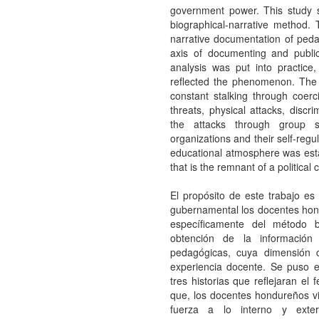
government power. This study st
biographical-narrative method.
narrative documentation of ped
axis of documenting and publici
analysis was put into practice,
reflected the phenomenon. The i
constant stalking through coer
threats, physical attacks, discr
the attacks through group s
organizations and their self-regu
educational atmosphere was estab
that is the remnant of a political c
El propósito de este trabajo es
gubernamental los docentes hondu
específicamente del método bio
obtención de la información
pedagógicas, cuya dimensión c
experiencia docente. Se puso en
tres historias que reflejaran el
que, los docentes hondureños v
fuerza a lo interno y exte