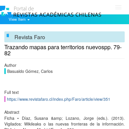
Toggl
navig
View Item
Revista Faro
Trazando mapas para territorios nuevospp. 79-
82
Author
Basualdo Gómez, Carlos
Full text
https://www.revistafaro.cl/index.php/Faro/article/view/351
Abstract
Ficha • Díaz, Susana &amp; Lozano, Jorge (eds.). (2013).
Vigilados: Wikileaks o las nuevas fronteras de la información.