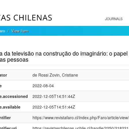
JOURNALS
aro
View Item
mple item record
a da televisão na construção do imaginário: o pape
das pessoas
ator
de Rossi Zovin, Cristiane
e
2022-08-04
e.accessioned
2022-12-05T14:51:44Z
e.available
2022-12-05T14:51:44Z
tifier
https://www.revistafaro.cl/index.php/Faro/article/view
tifier.uri
https://revistaschilenas.uchile.cl/handle/2250/218221