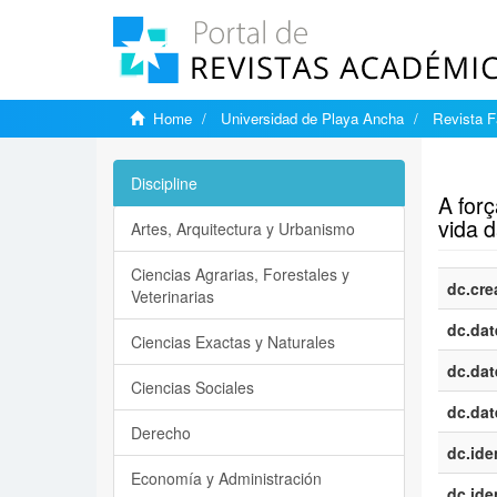
Home
Universidad de Playa Ancha
Revista F
Show si
Discipline
A forç
vida 
Artes, Arquitectura y Urbanismo
Ciencias Agrarias, Forestales y
dc.cre
Veterinarias
dc.dat
Ciencias Exactas y Naturales
dc.dat
Ciencias Sociales
dc.dat
Derecho
dc.iden
Economía y Administración
dc.iden