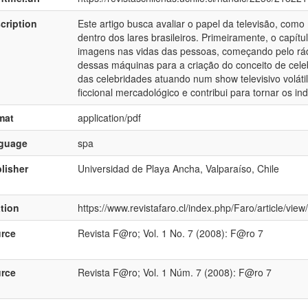
cription
Este artigo busca avaliar o papel da televisão, co
dentro dos lares brasileiros. Primeiramente, o capít
imagens nas vidas das pessoas, começando pelo rádi
dessas máquinas para a criação do conceito de cele
das celebridades atuando num show televisivo voláti
ficcional mercadológico e contribui para tornar os 
mat
application/pdf
nguage
spa
lisher
Universidad de Playa Ancha, Valparaíso, Chile
ation
https://www.revistafaro.cl/index.php/Faro/article/vie
rce
Revista F@ro; Vol. 1 No. 7 (2008): F@ro 7
rce
Revista F@ro; Vol. 1 Núm. 7 (2008): F@ro 7