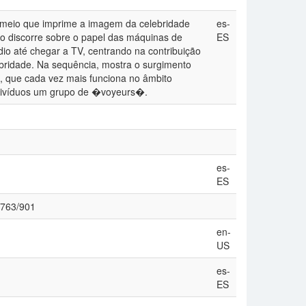
mo meio que imprime a imagem da celebridade
es-
ulo discorre sobre o papel das máquinas de
ES
o até chegar a TV, centrando na contribuição
bridade. Na sequência, mostra o surgimento
l, que cada vez mais funciona no âmbito
indivíduos um grupo de �voyeurs�.
es-
ES
w/763/901
en-
US
es-
ES