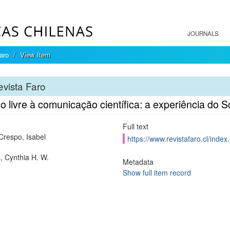
JOURNALS
aro
View Item
vista Faro
 livre à comunicação científica: a experiência do S
Full text
Crespo, Isabel
https://www.revistafaro.cl/index
, Cynthia H. W.
Metadata
Show full item record