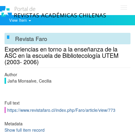
Toggl
navig
View Item
Revista Faro
Experiencias en torno a la enseñanza de la
ASC en la escuela de Bibliotecología UTEM
(2003- 2006)
Author
Jaña Monsalve, Cecilia
Full text
https://www.revistafaro.cl/index.php/Faro/article/view/773
Metadata
Show full item record