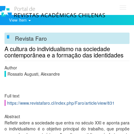
Toggl
navig
View Item
Revista Faro
A cultura do individualismo na sociedade
contemporânea e a formação das identidades
Author
Rossato Augusti, Alexandre
Full text
https://www.revistafaro.cl/index.php/Faro/article/view/831
Abstract
Refletir sobre a sociedade que entra no século XXI e aponta para
o individualismo é o objetivo principal do trabalho, que propõe