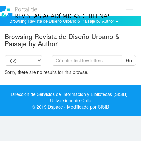
Toggl
navig
Browsing Revista de Diseño Urbano & Paisaje by Author
Browsing Revista de Diseño Urbano &
Paisaje by Author
Go
Sorry, there are no results for this browse.
Dirección de Servicios de Información y Bibliotecas (SISIB) -
Universidad de Chile
© 2019 Dspace - Modificado por SISIB