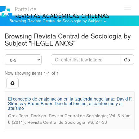
Toggl
navig
Browsing Revista Central de Sociología by Subject
Browsing Revista Central de Sociología by
Subject "HEGELIANOS"
Go
Now showing items 1-1 of 1
El concepto de enajenación en la izquierda hegeliana:: David F.
Strauss y Bruno Bauer. Desde el teísmo, al panteísmo y al
ateísmo
.
Grez Toso, Rodrigo
Revista Central de Sociología; Vol. 6 Núm.
6 (2011): Revista Central de Sociología nº6; 27-33