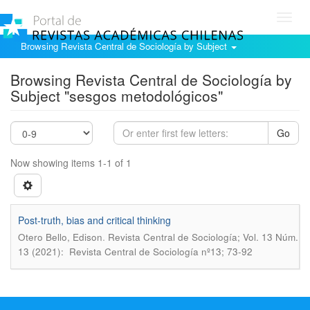
Toggl
navig
Browsing Revista Central de Sociología by Subject
Browsing Revista Central de Sociología by
Subject "sesgos metodológicos"
Go
Now showing items 1-1 of 1
Post-truth, bias and critical thinking
.
Otero Bello, Edison
Revista Central de Sociología; Vol. 13 Núm.
13 (2021): Revista Central de Sociología nº13; 73-92