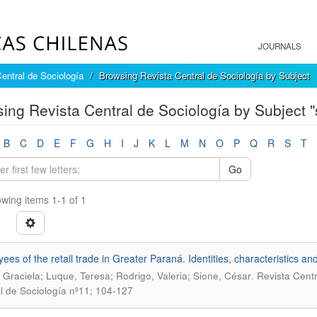
JOURNALS
entral de Sociología
Browsing Revista Central de Sociología by Subject
ing Revista Central de Sociología by Subject "
B
C
D
E
F
G
H
I
J
K
L
M
N
O
P
Q
R
S
T
Go
wing items 1-1 of 1
ees of the retail trade in Greater Paraná. Identities, characteristics 
.
 Graciela; Luque, Teresa; Rodrigo, Valeria; Sione, César
Revista Centr
l de Sociología nº11; 104-127