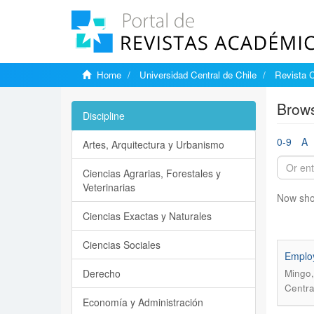
Home
Universidad Central de Chile
Revista C
Brows
Discipline
0-9
A
Artes, Arquitectura y Urbanismo
Ciencias Agrarias, Forestales y
Veterinarias
Now sho
Ciencias Exactas y Naturales
Ciencias Sociales
Employ
Derecho
Mingo,
Centra
Economía y Administración