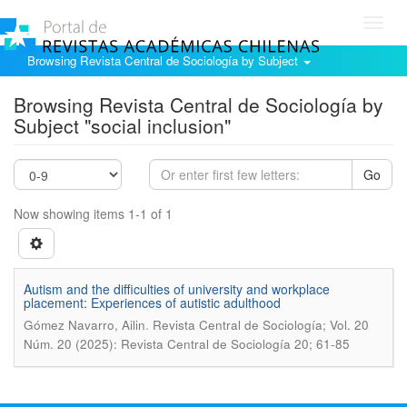
Toggl
navig
Browsing Revista Central de Sociología by Subject
Browsing Revista Central de Sociología by
Subject "social inclusion"
Go
Now showing items 1-1 of 1
Autism and the difficulties of university and workplace
placement: Experiences of autistic adulthood
.
Gómez Navarro, Ailin
Revista Central de Sociología; Vol. 20
Núm. 20 (2025): Revista Central de Sociología 20; 61-85