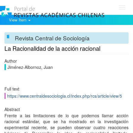
Toggl
navig
View Item
Revista Central de Sociología
La Racionalidad de la acción racional
Author
Jiménez-Albornoz, Juan
Full text
https://www.centraldesociologia.cl/index.php/rcs/article/view/5
Abstract
Frente a las limitaciones de lo que podemos llamar acción
racional estándar, que se ha mostrado en la investigación
experimental reciente, se pueden observar cuatro reacciones