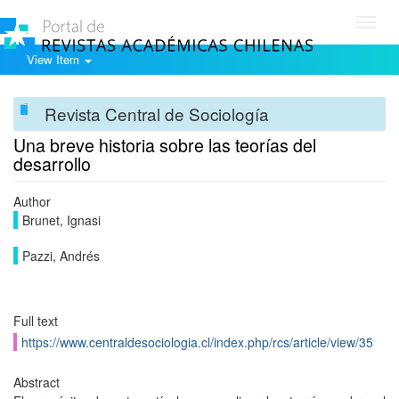
Toggl
navig
View Item
Revista Central de Sociología
Una breve historia sobre las teorías del
desarrollo
Author
Brunet, Ignasi
Pazzi, Andrés
Full text
https://www.centraldesociologia.cl/index.php/rcs/article/view/35
Abstract