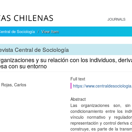
JOURNALS
entral de Sociología
View Item
vista Central de Sociología
ganizaciones y su relación con los individuos, deriv
sa con su entorno
Full text
c Rojas, Carlos
https://www.centraldesociologia.
Abstract
Las organizaciones son, si
condicionamiento entre los in
vínculo normativo y regulado
representación y control deriva d
construye, es parte de la trans