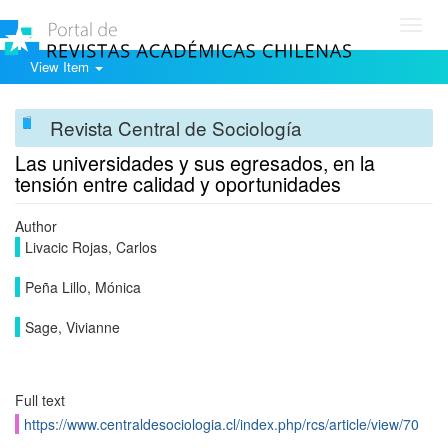
Toggl
navig
View Item
Revista Central de Sociología
Las universidades y sus egresados, en la
tensión entre calidad y oportunidades
Author
Livacic Rojas, Carlos
Peña Lillo, Mónica
Sage, Vivianne
Full text
https://www.centraldesociologia.cl/index.php/rcs/article/view/70