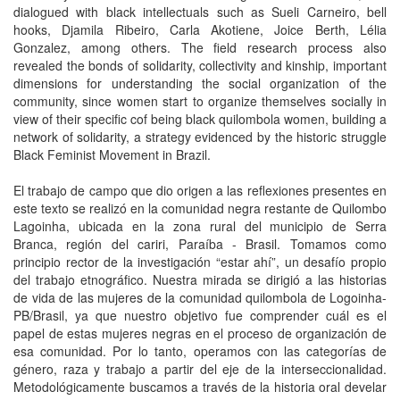
dialogued with black intellectuals such as Sueli Carneiro, bell
hooks, Djamila Ribeiro, Carla Akotiene, Joice Berth, Lélia
Gonzalez, among others. The field research process also
revealed the bonds of solidarity, collectivity and kinship, important
dimensions for understanding the social organization of the
community, since women start to organize themselves socially in
view of their specific cof being black quilombola women, building a
network of solidarity, a strategy evidenced by the historic struggle
Black Feminist Movement in Brazil.
El trabajo de campo que dio origen a las reflexiones presentes en
este texto se realizó en la comunidad negra restante de Quilombo
Lagoinha, ubicada en la zona rural del municipio de Serra
Branca, región del cariri, Paraíba - Brasil. Tomamos como
principio rector de la investigación “estar ahí”, un desafío propio
del trabajo etnográfico. Nuestra mirada se dirigió a las historias
de vida de las mujeres de la comunidad quilombola de Logoinha-
PB/Brasil, ya que nuestro objetivo fue comprender cuál es el
papel de estas mujeres negras en el proceso de organización de
esa comunidad. Por lo tanto, operamos con las categorías de
género, raza y trabajo a partir del eje de la interseccionalidad.
Metodológicamente buscamos a través de la historia oral develar