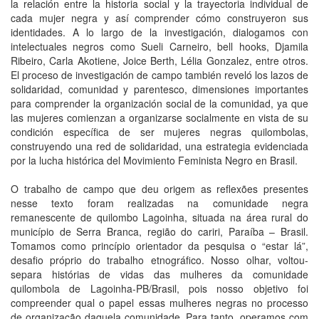
la relación entre la historia social y la trayectoria individual de
cada mujer negra y así comprender cómo construyeron sus
identidades. A lo largo de la investigación, dialogamos con
intelectuales negros como Sueli Carneiro, bell hooks, Djamila
Ribeiro, Carla Akotiene, Joice Berth, Lélia Gonzalez, entre otros.
El proceso de investigación de campo también reveló los lazos de
solidaridad, comunidad y parentesco, dimensiones importantes
para comprender la organización social de la comunidad, ya que
las mujeres comienzan a organizarse socialmente en vista de su
condición específica de ser mujeres negras quilombolas,
construyendo una red de solidaridad, una estrategia evidenciada
por la lucha histórica del Movimiento Feminista Negro en Brasil.
O trabalho de campo que deu origem as reflexões presentes
nesse texto foram realizadas na comunidade negra
remanescente de quilombo Lagoinha, situada na área rural do
município de Serra Branca, região do cariri, Paraíba – Brasil.
Tomamos como princípio orientador da pesquisa o “estar lá”,
desafio próprio do trabalho etnográfico. Nosso olhar, voltou-
separa histórias de vidas das mulheres da comunidade
quilombola de Lagoinha-PB/Brasil, pois nosso objetivo foi
compreender qual o papel essas mulheres negras no processo
de organização daquela comunidade. Para tanto, operamos com