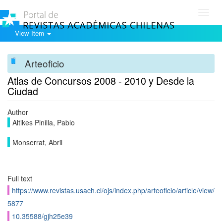
Toggl
navig
View Item
Arteoficio
Atlas de Concursos 2008 - 2010 y Desde la
Ciudad
Author
Altikes Pinilla, Pablo
Monserrat, Abril
Full text
https://www.revistas.usach.cl/ojs/index.php/arteoficio/article/view/
5877
10.35588/gjh25e39