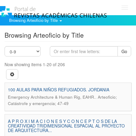
Toggl
navig
Browsing Arteoficio by Title
Browsing Arteoficio by Title
Go
Now showing items 1-20 of 206
100 AULAS PARA NIÑOS REFUGIADOS. JORDANIA
.
Emergency Architecture & Human Rig, EAHR.
Arteoficio;
Catástrofe y emergencia; 47-49
A P R O X I M A C I O N E S Y C O N C E P T O S DE LA
CREATIVIDAD TRIDIMENSIONAL ESPACIAL AL PROYECTO
DE ARQUITECTURA...