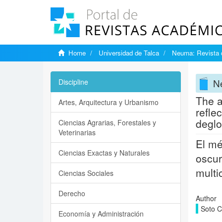
Home
Universidad de Talca
Neuma: Revista 
Ne
Discipline
The a
Artes, Arquitectura y Urbanismo
refle
deglo
Ciencias Agrarias, Forestales y
Veterinarias
El mé
Ciencias Exactas y Naturales
oscur
multi
Ciencias Sociales
Derecho
Author
Soto C
Economía y Administración