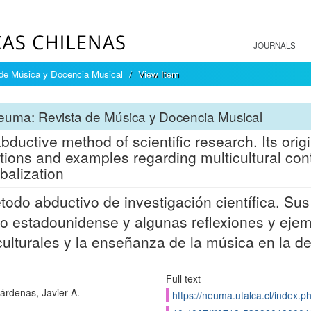
JOURNALS
de Música y Docencia Musical
View Item
uma: Revista de Música y Docencia Musical
bductive method of scientific research. Its ori
ctions and examples regarding multicultural con
balization
todo abductivo de investigación científica. Su
o estadounidense y algunas reflexiones y ejem
culturales y la enseñanza de la música en la d
Full text
árdenas, Javier A.
https://neuma.utalca.cl/index.p