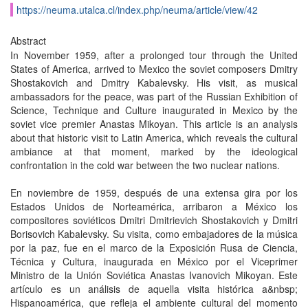
https://neuma.utalca.cl/index.php/neuma/article/view/42
Abstract
In November 1959, after a prolonged tour through the United
States of America, arrived to Mexico the soviet composers Dmitry
Shostakovich and Dmitry Kabalevsky. His visit, as musical
ambassadors for the peace, was part of the Russian Exhibition of
Science, Technique and Culture inaugurated in Mexico by the
soviet vice premier Anastas Mikoyan. This article is an analysis
about that historic visit to Latin America, which reveals the cultural
ambiance at that moment, marked by the ideological
confrontation in the cold war between the two nuclear nations.
En noviembre de 1959, después de una extensa gira por los
Estados Unidos de Norteamérica, arribaron a México los
compositores soviéticos Dmitri Dmitrievich Shostakovich y Dmitri
Borisovich Kabalevsky. Su visita, como embajadores de la música
por la paz, fue en el marco de la Exposición Rusa de Ciencia,
Técnica y Cultura, inaugurada en México por el Viceprimer
Ministro de la Unión Soviética Anastas Ivanovich Mikoyan. Este
artículo es un análisis de aquella visita histórica a&nbsp;
Hispanoamérica, que refleja el ambiente cultural del momento