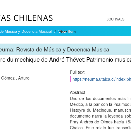
JOURNALS
de Música y Docencia Musical
View Item
uma: Revista de Música y Docencia Musical
yre du mechique de André Thévet: Patrimonio musica
Full text
 Gómez , Arturo
https://neuma.utalca.cl/index.p
Abstract
Uno de los documentos más imp
México, a la par con la Psalmodi
Histoyre du Mechique, manuscri
documento narra la leyenda sobr
Fray Andrés de Olmos hacia 153
Chalco. Este relato fue transcri