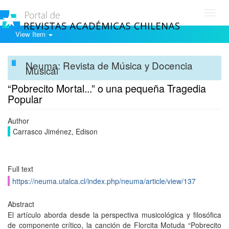
Toggl
navig
View Item
Neuma: Revista de Música y Docencia
Musical
“Pobrecito Mortal...” o una pequeña Tragedia
Popular
Author
Carrasco Jiménez, Edison
Full text
https://neuma.utalca.cl/index.php/neuma/article/view/137
Abstract
El artículo aborda desde la perspectiva musicológica y filosófica
de componente crítico, la canción de Florcita Motuda “Pobrecito