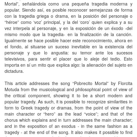
Mortal”, señalándola como una pequeña tragedia moderna y
popular. Siendo así, es posible reconocer semejanzas de forma
con la tragedia griega o drama, en la posición del personaje o
“héroe” como ‘voz’ principal, y la del ‘coro’ quien explica y a su
vez interpela al personaje, y en la exposición de un éxodo -del
mismo modo que la tragedia- en la finalización de la canción.
Igualmente se hace posible hacer este reconocimiento, ahora en
el fondo, al situarse un suceso inevitable en la existencia del
personaje y que lo angustia: su temor ante los sucesos
televisivos, para sentir el placer que lo aleje del tedio. Esto
importa en sí un mito que explica algo: la alienación del sujeto en
dictadura.
This article addresses the song “Pobrecito Mortal” by Florcita
Motuda from the musicological and philosophical point of view of
the critical component, showing it to be a short modern and
popular tragedy. As such, it is possible to recognize similarities in
form to Greek tragedy or dramas, from the point of view of the
main character or “hero” as the lead “voice”; and that of the
chorus which explains and in turn addresses the main character;
and in the exposition of an exodus - in the same fashion as a
tragedy - at the end of the song. It also makes it possible to find