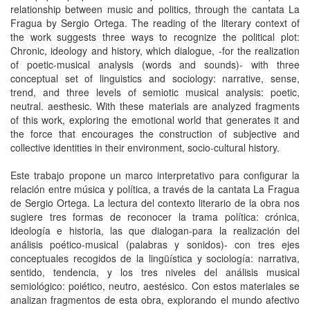
relationship between music and politics, through the cantata La
Fragua by Sergio Ortega. The reading of the literary context of
the work suggests three ways to recognize the political plot:
Chronic, ideology and history, which dialogue, -for the realization
of poetic-musical analysis (words and sounds)- with three
conceptual set of linguistics and sociology: narrative, sense,
trend, and three levels of semiotic musical analysis: poetic,
neutral. aesthesic. With these materials are analyzed fragments
of this work, exploring the emotional world that generates it and
the force that encourages the construction of subjective and
collective identities in their environment, socio-cultural history.
Este trabajo propone un marco interpretativo para configurar la
relación entre música y política, a través de la cantata La Fragua
de Sergio Ortega. La lectura del contexto literario de la obra nos
sugiere tres formas de reconocer la trama política: crónica,
ideología e historia, las que dialogan-para la realización del
análisis poético-musical (palabras y sonidos)- con tres ejes
conceptuales recogidos de la lingüística y sociología: narrativa,
sentido, tendencia, y los tres niveles del análisis musical
semiológico: poiético, neutro, aestésico. Con estos materiales se
analizan fragmentos de esta obra, explorando el mundo afectivo