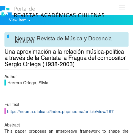
Toggl
navig
View Item
Neuma: Revista de Música y Docencia
Musical
Una aproximación a la relación música-política
a través de la Cantata la Fragua del compositor
Sergio Ortega (1938-2003)
Author
Herrera Ortega, Silvia
Full text
https://neuma.utalca.cl/index.php/neuma/article/view/197
Abstract
This paper proposes an interpretive framework to shape the