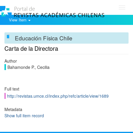
Toggl
navig
View Item
Educación Física Chile
Carta de la Directora
Author
Bahamonde P., Cecilia
Full text
http://revistas.umce.cl/index.php/refc/article/view/1689
Metadata
Show full item record