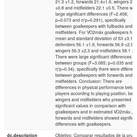
21.3 ±1.2, forwards 21.4±1.6, wingers 21.
±0.8 and midfielders 22.1 ±0.5. There we
large significant differences (F=2.458;
p=0.073 and η²p=0.291), specifically
between goalkeepers with fullbacks and
midfielders. For VO2máx goalkeepers had
mean and standard deviation of 53 ±3.1,
defenders 56.1 ±1.9, forwards 56.9 ±2.9,
wingers 56.3 ±2.3 and midfielders 58.1 ±0
There were large significant differences
between groups (F=3.085; p=0.035 and
η²p=0.34), specifically there were differen
between goalkeepers with forwards and
midfielders. Conclusion: There are
differences in physical performance betw
players according to playing position, bein
wingers and midfielders who presented
significant values in comparison with
goalkeepers and in estimated VO2máx.,
forwards and midfielders showed significa
differences with goalkeepers.
dc.description
Objetivo: Comparar resultados de la prue