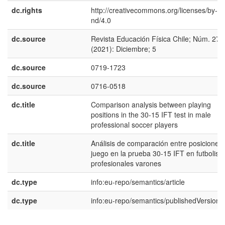
dc.rights
http://creativecommons.org/licenses/by-nc
nd/4.0
dc.source
Revista Educación Física Chile; Núm. 273
(2021): Diciembre; 5
dc.source
0719-1723
dc.source
0716-0518
dc.title
Comparison analysis between playing
positions in the 30-15 IFT test in male
professional soccer players
dc.title
Análisis de comparación entre posiciones
juego en la prueba 30-15 IFT en futbolist
profesionales varones
dc.type
info:eu-repo/semantics/article
dc.type
info:eu-repo/semantics/publishedVersion