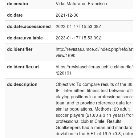
dc.creator
Vidal Maturana, Francisco
dc.date
2021-12-30
dc.date.accessioned
2023-01-17T15:53:09Z
dc.date.available
2023-01-17T15:53:09Z
dc.identifier
http://revistas.umce.cl/index.php/refc/articl
view/1690
dc.identifier.uri
https://revistaschilenas.uchile.cl/handle/2
/220191
dc.description
Objective: To compare results of the 30-1
IFT intermittent fitness test between differ
playing positions in a professional soccer
team and to provide reference data for
similar populations. Methods: 29 adult
soccer players (21.83 ± 3.11 years) from 
professional club in Chile. Results:
Goalkeepers had a mean and standard
deviation in the VIFT of 19.9 ±0.8, defend