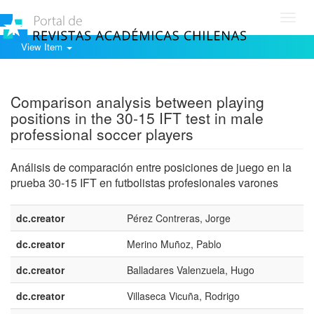
Toggl
navig
View Item
Show simple item record
Comparison analysis between playing
positions in the 30-15 IFT test in male
professional soccer players
Análisis de comparación entre posiciones de juego en la
prueba 30-15 IFT en futbolistas profesionales varones
dc.creator
Pérez Contreras, Jorge
dc.creator
Merino Muñoz, Pablo
dc.creator
Balladares Valenzuela, Hugo
dc.creator
Villaseca Vicuña, Rodrigo