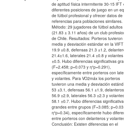
de aptitud física intermitente 30-15 IFT en
diferentes posiciones de juego en un equi
de fútbol profesional y ofrecer datos de
referencias para poblaciones similares.
Método: 29 jugadores de fútbol adultos
(21.83 ± 3.11 años) de un club profesiona
de Chile. Resultados: Porteros tuvieron u
media y desviación estándar en la VIFT d
19.9 ±0.8, defensas 21.3 ±1.2, delanteros
21.4±1.6, laterales 21.4 ±0.8 y volantes 2
±0.5. Hubo diferencias significativas gran
(F=2.458; p=0.073 y η²p=0.291),
específicamente entre porteros con latera
y volantes. Para VO2máx los porteros
tuvieron una media y desviación estándar
53 ±3.1, defensas 56.1 ±1.9, delanteros
56.9 ±2.9, laterales 56.3 ±2.3 y volantes
58.1 ±0.7. Hubo diferencias significativas
grandes entre grupos (F=3.085; p=0.035 
η²p=0.34), específicamente hubo diferenc
entre porteros con delanteros y volantes.
Conclusión: Existen diferencias en el