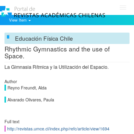
Toggl
navig
View Item
Educación Física Chile
Rhythmic Gymnastics and the use of
Space.
La Gimnasia Rítmica y la Utilización del Espacio.
Author
Reyno Freundt, Alda
Alvarado Olivares, Paula
Full text
http://revistas.umce.cl/index.php/refc/article/view/1694