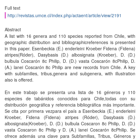
Full text
http://revistas.umce.cl/index.php/actaent/article/view/2191
Abstract
A list with 16 genera and 110 species reported from Chile, with
geographic distribution and bibliographicreferences is presented
in this paper. Esenbeckia (E.) enderleini Kroeber Fidena (Fidena)
atripes(Róder), Dasybasis (D.) albosignata (Kroeber), D. (D.)
bulbula Coscarón 8c Philip, D. (D.) vasta Coscarón 8cPhilip, D.
(A.) lanei Coscarón 8c Philip are new records from Chile. A key
with subfamilies, tribus,genera and subgenera, with illustration
also is offered.
En este trabajo se presenta una lista de 16 géneros y 110
especies de tabánidos conocidos para Chile,todas con su
distribución geográfica y referencia bibliográfica más importante.
Se cita por primera vezpara el país a Esenbeckia (E.) enderleini
Kroeber, Fidena (Fidena) atripes (Róder), Dasybasis (D.)
albosignata(Kroeber), D. (D.) bulbula Coscaron 8c Philip, D. (D.)
vasta Coscaron 8c Philip y D. (A.) lanei Coscarón 8cPhilip. Se
ofrece además una clave para Subfamilias, Tribus, Géneros y