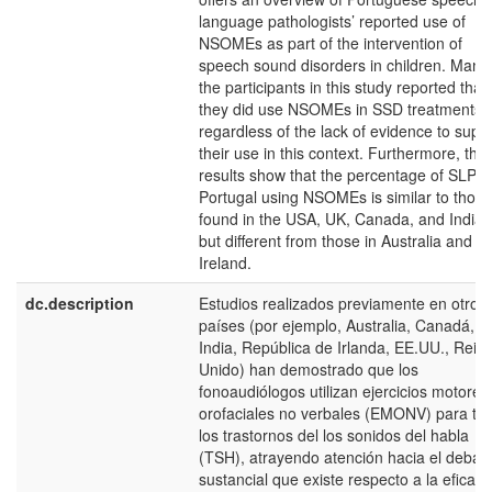
language pathologists’ reported use of
NSOMEs as part of the intervention of
speech sound disorders in children. Many 
the participants in this study reported that
they did use NSOMEs in SSD treatments,
regardless of the lack of evidence to supp
their use in this context. Furthermore, the
results show that the percentage of SLPs 
Portugal using NSOMEs is similar to those
found in the USA, UK, Canada, and India,
but different from those in Australia and
Ireland.
dc.description
Estudios realizados previamente en otros
países (por ejemplo, Australia, Canadá,
India, República de Irlanda, EE.UU., Rein
Unido) han demostrado que los
fonoaudiólogos utilizan ejercicios motores
orofaciales no verbales (EMONV) para tra
los trastornos del los sonidos del habla
(TSH), atrayendo atención hacia el debat
sustancial que existe respecto a la eficaci