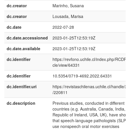
dc.creator
Marinho, Susana
dc.creator
Lousada, Marisa
dc.date
2022-07-28
dc.date.accessioned
2023-01-25T12:53:19Z
dc.date.available
2023-01-25T12:53:19Z
dc.identifier
https://revfono.uchile.cl/index.php/RCDF/ar
cle/view/64331
dc.identifier
10.5354/0719-4692.2022.64331
dc.identifier.uri
https://revistaschilenas.uchile.cl/handle/2
/220811
dc.description
Previous studies, conducted in different
countries (e.g. Australia, Canada, India,
Republic of Ireland, USA, UK), have show
that speech-language pathologists (SLPs)
use nonspeech oral motor exercises