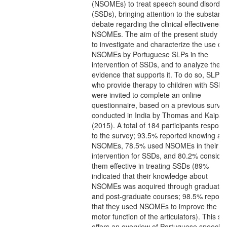
(NSOMEs) to treat speech sound disorder
(SSDs), bringing attention to the substanti
debate regarding the clinical effectiveness
NSOMEs. The aim of the present study w
to investigate and characterize the use of
NSOMEs by Portuguese SLPs in the
intervention of SSDs, and to analyze the
evidence that supports it. To do so, SLPs
who provide therapy to children with SSDs
were invited to complete an online
questionnaire, based on a previous surve
conducted in India by Thomas and Kaipa
(2015). A total of 184 participants respon
to the survey; 93.5% reported knowing ab
NSOMEs, 78.5% used NSOMEs in their
intervention for SSDs, and 80.2% conside
them effective in treating SSDs (89%
indicated that their knowledge about
NSOMEs was acquired through graduate
and post-graduate courses; 98.5% report
that they used NSOMEs to improve the
motor function of the articulators). This st
offers an overview of Portuguese speech-