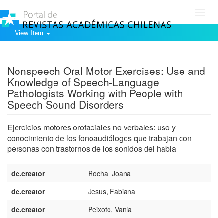
Toggl
navig
View Item
Show simple item record
Nonspeech Oral Motor Exercises: Use and
Knowledge of Speech-Language
Pathologists Working with People with
Speech Sound Disorders
Ejercicios motores orofaciales no verbales: uso y
conocimiento de los fonoaudiólogos que trabajan con
personas con trastornos de los sonidos del habla
dc.creator
Rocha, Joana
dc.creator
Jesus, Fabiana
dc.creator
Peixoto, Vania