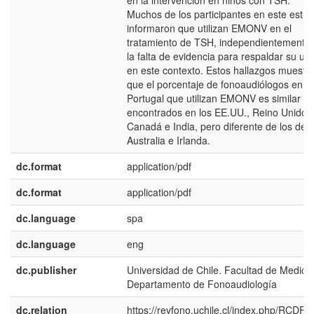
en la intervención en niños con TSH.
Muchos de los participantes en este estud
informaron que utilizan EMONV en el
tratamiento de TSH, independientemente
la falta de evidencia para respaldar su us
en este contexto. Estos hallazgos muestr
que el porcentaje de fonoaudiólogos en
Portugal que utilizan EMONV es similar a 
encontrados en los EE.UU., Reino Unido,
Canadá e India, pero diferente de los de
Australia e Irlanda.
dc.format
application/pdf
dc.format
application/pdf
dc.language
spa
dc.language
eng
dc.publisher
Universidad de Chile. Facultad de Medicin
Departamento de Fonoaudiología
dc.relation
https://revfono.uchile.cl/index.php/RCDF/ar