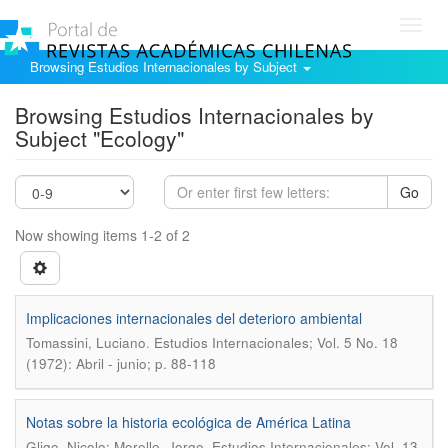
Toggl
navig
Browsing Estudios Internacionales by Subject
Browsing Estudios Internacionales by
Subject "Ecology"
Go
Now showing items 1-2 of 2
Implicaciones internacionales del deterioro ambiental
.
Tomassini, Luciano
Estudios Internacionales; Vol. 5 No. 18
(1972): Abril - junio; p. 88-118
Notas sobre la historia ecológica de América Latina
.
Gligo, Nicolo; Morello, Jorge
Estudios Internacionales; Vol. 13