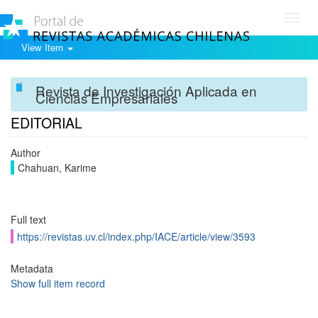
Toggl
navig
View Item
Revista de Investigación Aplicada en
Ciencias Empresariales
EDITORIAL
Author
Chahuan, Karime
Full text
https://revistas.uv.cl/index.php/IACE/article/view/3593
Metadata
Show full item record