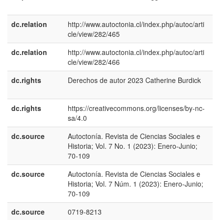
E
dc.relation
http://www.autoctonia.cl/index.php/autoc/arti
cle/view/282/465
dc.relation
http://www.autoctonia.cl/index.php/autoc/arti
cle/view/282/466
dc.rights
Derechos de autor 2023 Catherine Burdick
e
E
dc.rights
https://creativecommons.org/licenses/by-nc-
e
sa/4.0
E
dc.source
Autoctonía. Revista de Ciencias Sociales e
e
Historia; Vol. 7 No. 1 (2023): Enero-Junio;
U
70-109
dc.source
Autoctonía. Revista de Ciencias Sociales e
e
Historia; Vol. 7 Núm. 1 (2023): Enero-Junio;
E
70-109
dc.source
0719-8213