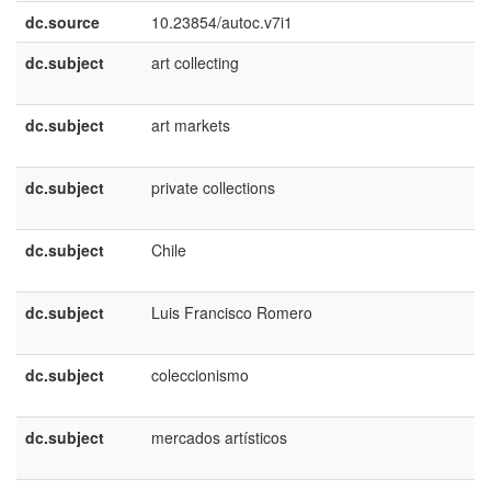
dc.source
10.23854/autoc.v7i1
dc.subject
art collecting
e
U
dc.subject
art markets
e
U
dc.subject
private collections
e
U
dc.subject
Chile
e
U
dc.subject
Luis Francisco Romero
e
U
dc.subject
coleccionismo
e
E
dc.subject
mercados artísticos
e
E