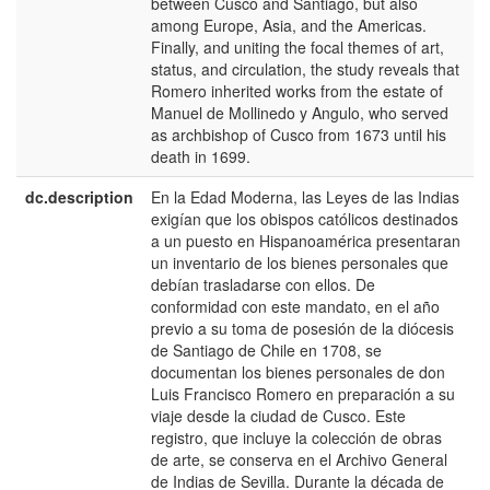
between Cusco and Santiago, but also
among Europe, Asia, and the Americas.
Finally, and uniting the focal themes of art,
status, and circulation, the study reveals that
Romero inherited works from the estate of
Manuel de Mollinedo y Angulo, who served
as archbishop of Cusco from 1673 until his
death in 1699.
dc.description
En la Edad Moderna, las Leyes de las Indias
e
exigían que los obispos católicos destinados
E
a un puesto en Hispanoamérica presentaran
un inventario de los bienes personales que
debían trasladarse con ellos. De
conformidad con este mandato, en el año
previo a su toma de posesión de la diócesis
de Santiago de Chile en 1708, se
documentan los bienes personales de don
Luis Francisco Romero en preparación a su
viaje desde la ciudad de Cusco. Este
registro, que incluye la colección de obras
de arte, se conserva en el Archivo General
de Indias de Sevilla. Durante la década de