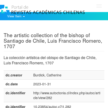
Toggl
navig
View Item
Show simple item record
The artistic collection of the bishop of
Santiago de Chile, Luis Francisco Romero,
1707
La colección artística del obispo de Santiago de Chile,
Luis Francisco Romero, 1707
dc.creator
Burdick, Catherine
dc.date
2023-01-31
dc.identifier
http://www.autoctonia.cl/index.php/autoc/arti
cle/view/282
dc.identifier
10.23854/autoc.v7i1.282