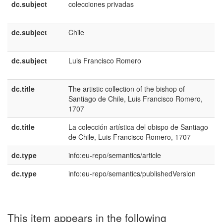
dc.subject
colecciones privadas
e
E
dc.subject
Chile
e
E
dc.subject
Luis Francisco Romero
e
E
dc.title
The artistic collection of the bishop of
e
Santiago de Chile, Luis Francisco Romero,
U
1707
dc.title
La colección artística del obispo de Santiago
e
de Chile, Luis Francisco Romero, 1707
E
dc.type
info:eu-repo/semantics/article
dc.type
info:eu-repo/semantics/publishedVersion
This item appears in the following