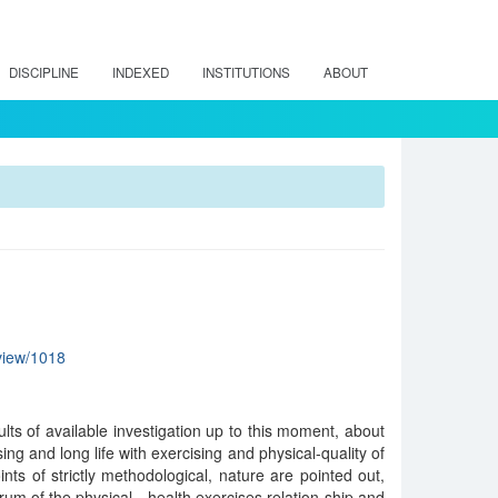
DISCIPLINE
INDEXED
INSTITUTIONS
ABOUT
/view/1018
sults of available investigation up to this moment, about
ing and long life with exercising and physical-quality of
nts of strictly methodological, nature are pointed out,
trum of the physical - health exercises relation-ship and