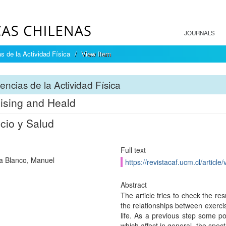
JOURNALS
s de la Actividad Física
View Item
encias de la Actividad Física
ising and Heald
icio y Salud
Full text
a Blanco, Manuel
https://revistacaf.ucm.cl/article
Abstract
The article tries to check the re
the relationships between exercis
life. As a previous step some poi
which affect in general, the spec